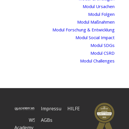
Modul Ursachen
Modul Folgen
Modul Maßnahmen
Modul Forschung & Entwicklung
Modul Social Impact
Modul SDGs
Modul CSRD
Modul Challenges
Impressum
HILFE
WS
AGBs
Academy