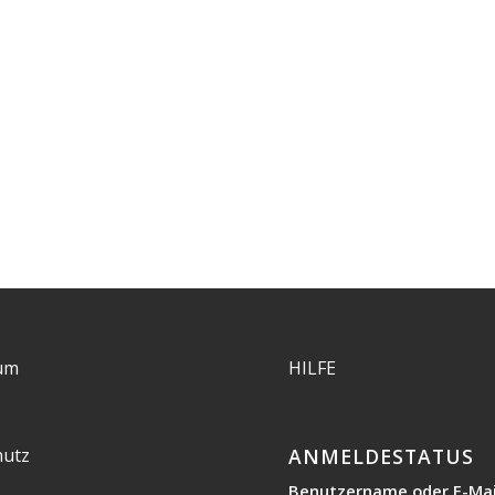
um
HILFE
hutz
ANMELDESTATUS
Benutzername oder E-Mai