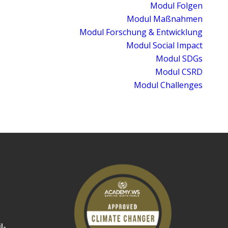
Modul Folgen
Modul Maßnahmen
Modul Forschung & Entwicklung
Modul Social Impact
Modul SDGs
Modul CSRD
Modul Challenges
l-