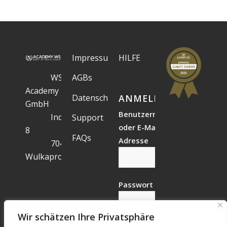
Impressum
HILFE
WS
AGBs
Academy
Datenschutz
ANMELDESTATUS
GmbH
Benutzername
Industriegelände
Support
oder E-Mail-
8
FAQs
Adresse
7041
Wulkaprodersdorf
Passwort
Wir schätzen Ihre Privatsphäre