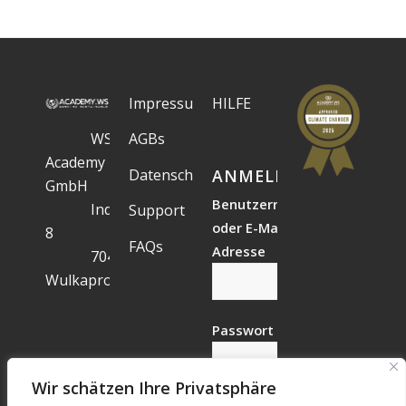
Impressum
HILFE
WS
AGBs
Academy
Datenschutz
ANMELDESTATUS
GmbH
Benutzername
Industriegelände
Support
oder E-Mail-
8
FAQs
Adresse
7041
Wulkaprodersdorf
Passwort
Wir schätzen Ihre Privatsphäre