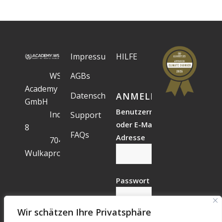
Impressum
HILFE
WS
AGBs
Academy
Datenschutz
ANMELDESTATUS
GmbH
Benutzername
Industriegelände
Support
oder E-Mail-
8
FAQs
Adresse
7041
Wulkaprodersdorf
Passwort
Wir schätzen Ihre Privatsphäre