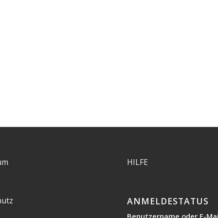
um
HILFE
hutz
ANMELDESTATUS
Benutzername oder E-Mai