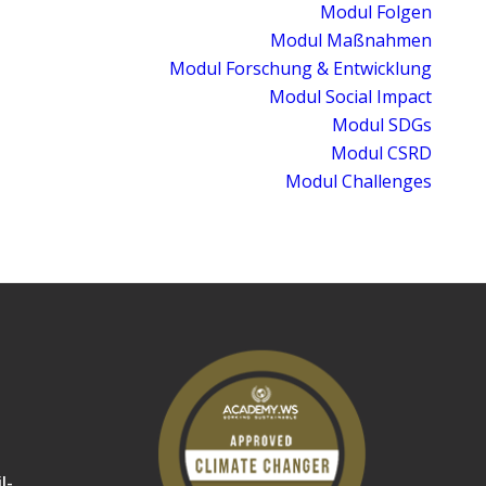
Modul Folgen
Modul Maßnahmen
Modul Forschung & Entwicklung
Modul Social Impact
Modul SDGs
Modul CSRD
Modul Challenges
l-