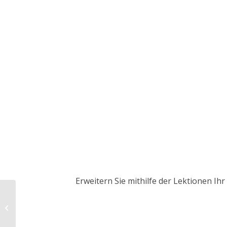
Erweitern Sie mithilfe der Lektionen I
SDGs – Nr. 2 Kein
Hunger