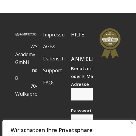
Impressum
HILFE
WS
AGBs
Academy
Datenschutz
ANMELDESTATUS
GmbH
Benutzername
Industriegelände
Support
oder E-Mail-
8
FAQs
Adresse
7041
Wulkaprodersdorf
Passwort
Wir schätzen Ihre Privatsphäre