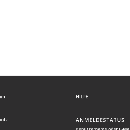
um
HILFE
hutz
ANMELDESTATUS
Benutzername oder E-Mai