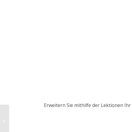
Erweitern Sie mithilfe der Lektionen I
Folgen – Auswirkungen
auf die Wirtschaft