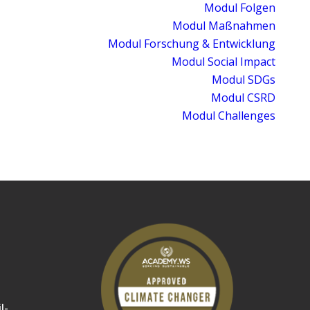
Modul Folgen
Modul Maßnahmen
Modul Forschung & Entwicklung
Modul Social Impact
Modul SDGs
Modul CSRD
Modul Challenges
l-