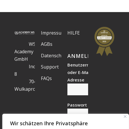
Impressum
HILFE
WS
AGBs
Academy
Datenschutz
ANMELDESTATUS
GmbH
Benutzername
Industriegelände
Support
oder E-Mail-
8
FAQs
Adresse
7041
Wulkaprodersdorf
Passwort
Wir schätzen Ihre Privatsphäre