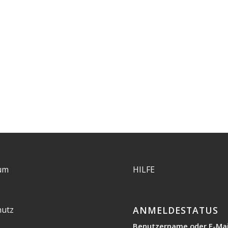
um
HILFE
hutz
ANMELDESTATUS
Benutzername oder E-Mai