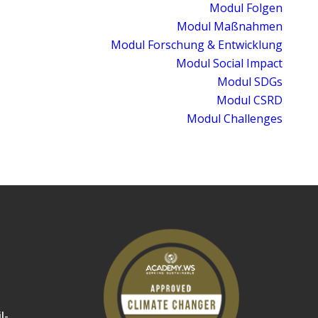
Modul Folgen
Modul Maßnahmen
Modul Forschung & Entwicklung
Modul Social Impact
Modul SDGs
Modul CSRD
Modul Challenges
l-